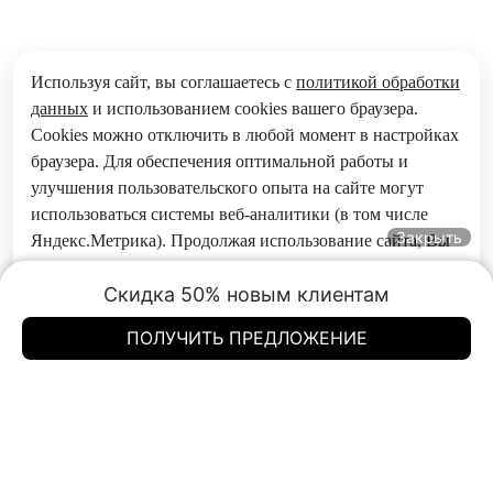
Используя сайт, вы соглашаетесь с
политикой обработки
данных
и использованием cookies вашего браузера.
Cookies можно отключить в любой момент в настройках
браузера. Для обеспечения оптимальной работы и
улучшения пользовательского опыта на сайте могут
использоваться системы веб-аналитики (в том числе
Закрыть
Яндекс.Метрика). Продолжая использование сайта, Вы
соглашаетесь с применением указанных технологий и
Скидка 50% новым клиентам
размещением cookie-файлов.
Принять
Позвонить
ПОЛУЧИТЬ ПРЕДЛОЖЕНИЕ
Элан-Моторс на Хасанской
Элан-Моторс на Хасанской
г. Санкт-Петербург, ул. Хасанская, д. 1
г. Санкт-Петербург, ул. Хасанская, д. 1
Элан-Моторс на Софийской
Элан-Моторс на Софийской
г. Санкт-Петербург, Софийская ул., д. 2
г. Санкт-Петербург, Софийская ул., д. 2